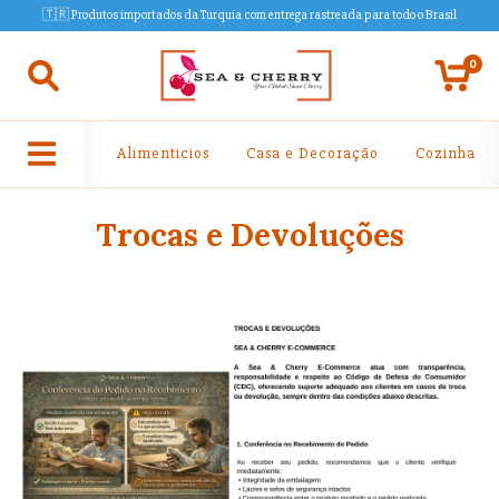
🇹🇷 Produtos importados da Turquia com entrega rastreada para todo o Brasil
0
Alimenticios
Casa e Decoração
Cozinha
Trocas e Devoluções